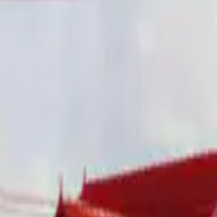
Catálogo de películas
Un arquivo vivo de historias, miradas e formas de filmar San Sadurni
Filtros
Edición